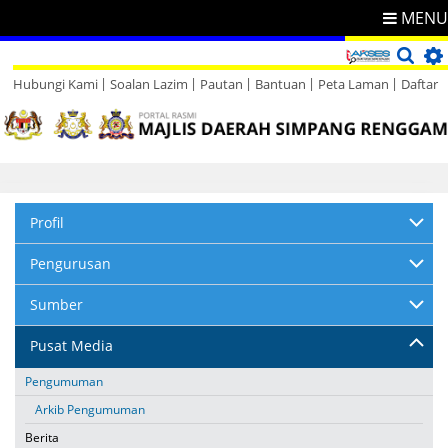
MENU
Hubungi Kami
Soalan Lazim
Pautan
Bantuan
Peta Laman
Daftar
Direktori
Maklum Balas
Profil
Pengurusan
Sumber
Pusat Media
Pengumuman
Arkib Pengumuman
Berita