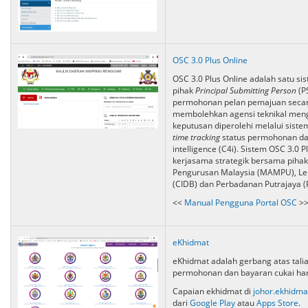
OSC 3.0 Plus Online
OSC 3.0 Plus Online adalah satu 
pihak
Principal Submitting Person
(P
permohonan pelan pemajuan secara 
membolehkan agensi teknikal men
keputusan diperolehi melalui sistem
time
tracking
status permohonan da
intelligence (C4i). Sistem OSC 3.0
kerjasama strategik bersama piha
Pengurusan Malaysia (MAMPU), L
(CIDB) dan Perbadanan Putrajaya (P
<<
Manual Pengguna Portal OSC
>
eKhidmat
eKhidmat adalah gerbang atas tal
permohonan dan bayaran cukai ha
Capaian ekhidmat di
johor.ekhidma
dari
Google Play
atau
Apps Store
.