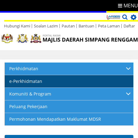
MENU
Hubungi Kami
Soalan Lazim
Pautan
Bantuan
Peta Laman
Daftar
Direktori
Maklum Balas
Perkhidmatan
e-Perkhidmatan
Komuniti & Program
Peluang Pekerjaan
Permohonan Mendapatkan Maklumat MDSR