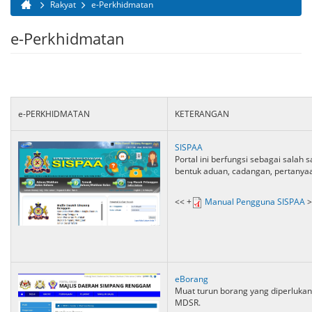
Rakyat
e-Perkhidmatan
Anda di sini
e-Perkhidmatan
e-PERKHIDMATAN
KETERANGAN
SISPAA
Portal ini berfungsi sebagai sala
bentuk aduan, cadangan, pertanya
<< +
Manual Pengguna SISPAA
>
eBorang
Muat turun borang yang diperluka
MDSR.