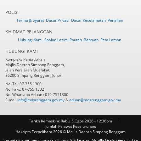
POLISI
Terma & Syarat
Dasar Privasi
Dasar Keselamatan
Penafian
KHIDMAT PELANGGAN
Hubungi Kami
Soalan Lazim
Pautan
Bantuan
Peta Laman
HUBUNGI KAMI
Kompleks Pentadbiran
Majlis Daerah Simpang Renggam,
Jalan Persiaran Muafakat,
86200 Simpang Renggam, Johor.
No. Tel: 07-755 1300
No. Faks: 07-755 1302
No. Whatsapp Aduan : 019-7551300
E-mel:
info@mdsrenggam.gov.my
&
aduan@mdsrenggam.gov.my
Tarikh Kemaskini:
Rabu, 5 Ogos 2026 - 12:36pm
Jumlah Pelawat Keseluruhan:
Hakcipta Terpelihara 2026 © Majlis Daerah Simpang Renggam
Sesuai dipapar menggunakan IE versi 9 & ke atas, Mozilla Firefox versi 6.0 ke