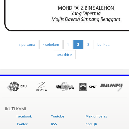
« pertama
‹ sebelum
1
2
3
berikut ›
terakhir »
IKUTI KAMI
Facebook
Youtube
Maklumbalas
Twitter
RSS
Kod QR