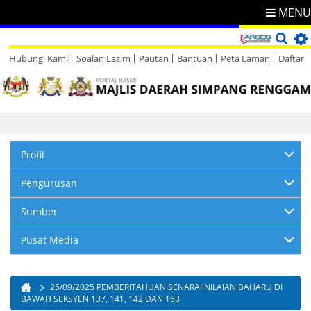
MENU
Hubungi Kami
Soalan Lazim
Pautan
Bantuan
Peta Laman
Daftar
Direktori
Maklum Balas
Profil
Pengurusan
Sumber
Pusat Media
25/09/2025 PEMBERITAHUAN SENARAI NILAIAN BAHARU DI
Anda di sini
BAWAH SEKSYEN 137, 141, 142 DAN 163