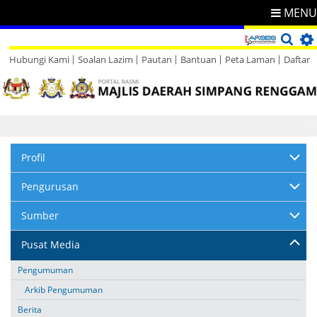
MENU
Hubungi Kami
Soalan Lazim
Pautan
Bantuan
Peta Laman
Daftar
Direktori
Maklum Balas
Profil
Pengurusan
Sumber
Pusat Media
Pengumuman
Arkib Pengumuman
Berita