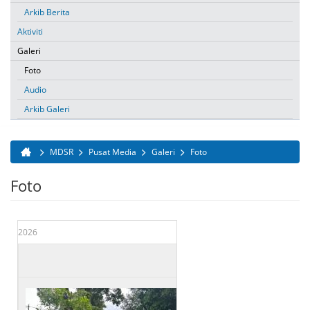
Arkib Berita
Aktiviti
Galeri
Foto
Audio
Arkib Galeri
MDSR
Pusat Media
Galeri
Foto
Anda di sini
Foto
2026
Tarikh
Tajuk
01 Mei 2026
PEMBERSIHAN