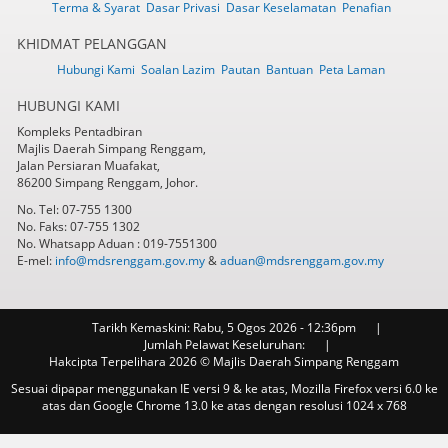
Terma & Syarat
Dasar Privasi
Dasar Keselamatan
Penafian
KHIDMAT PELANGGAN
Hubungi Kami
Soalan Lazim
Pautan
Bantuan
Peta Laman
HUBUNGI KAMI
Kompleks Pentadbiran
Majlis Daerah Simpang Renggam,
Jalan Persiaran Muafakat,
86200 Simpang Renggam, Johor.
No. Tel: 07-755 1300
No. Faks: 07-755 1302
No. Whatsapp Aduan : 019-7551300
E-mel:
info@mdsrenggam.gov.my
&
aduan@mdsrenggam.gov.my
Tarikh Kemaskini:
Rabu, 5 Ogos 2026 - 12:36pm
Jumlah Pelawat Keseluruhan:
Hakcipta Terpelihara 2026 © Majlis Daerah Simpang Renggam
Sesuai dipapar menggunakan IE versi 9 & ke atas, Mozilla Firefox versi 6.0 ke
atas dan Google Chrome 13.0 ke atas dengan resolusi 1024 x 768