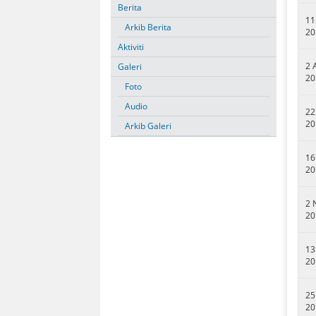
Berita
11
Arkib Berita
20
Aktiviti
2 
Galeri
20
Foto
Audio
22
20
Arkib Galeri
16
20
2 
20
13
20
25
20