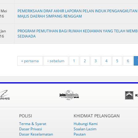
 Mei
PEMERIKSAAN DRAF AKHIR LAPORAN PELAN INDUK PENGANGKUTAN
16
MAJLIS DAERAH SIMPANG RENGGAM
 Jan
PROGRAM PEMUTIHAN BAGI RUMAH KEDIAMAN YANG TELAH MEM
16
SEDIAADA
« pertama
‹ sebelum
1
2
3
4
5
6
POLISI
KHIDMAT PELANGGAN
Terma & Syarat
Hubungi Kami
Dasar Privasi
Soalan Lazim
Dasar Keselamatan
Pautan