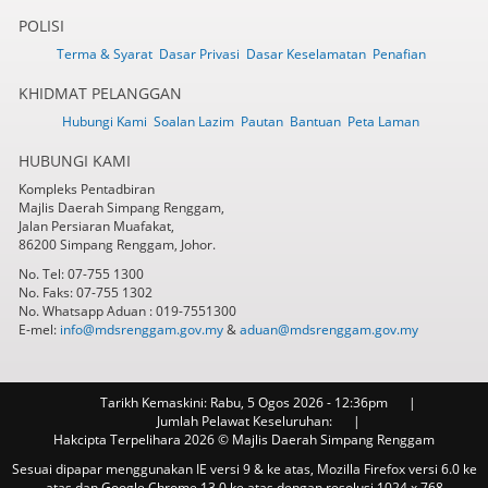
POLISI
Terma & Syarat
Dasar Privasi
Dasar Keselamatan
Penafian
KHIDMAT PELANGGAN
Hubungi Kami
Soalan Lazim
Pautan
Bantuan
Peta Laman
HUBUNGI KAMI
Kompleks Pentadbiran
Majlis Daerah Simpang Renggam,
Jalan Persiaran Muafakat,
86200 Simpang Renggam, Johor.
No. Tel: 07-755 1300
No. Faks: 07-755 1302
No. Whatsapp Aduan : 019-7551300
E-mel:
info@mdsrenggam.gov.my
&
aduan@mdsrenggam.gov.my
Tarikh Kemaskini:
Rabu, 5 Ogos 2026 - 12:36pm
Jumlah Pelawat Keseluruhan:
Hakcipta Terpelihara 2026 © Majlis Daerah Simpang Renggam
Sesuai dipapar menggunakan IE versi 9 & ke atas, Mozilla Firefox versi 6.0 ke
atas dan Google Chrome 13.0 ke atas dengan resolusi 1024 x 768