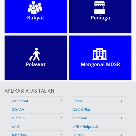
Rakyat
Peniaga
Pelawat
Mengenai MDSR
APLIKASI ATAS TALIAN
eKhidmat
i-Plan
SISPAA
OSC 3 Plus
e-Kasih
eLatihan
ePBT
ePBT Helpdesk
JohorPay
HRMIS