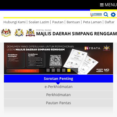
MENU
Hubungi Kami
Soalan Lazim
Pautan
Bantuan
Peta Laman
Daftar
Direktori
Maklum Balas
Sorotan Penting
e-Perkhidmatan
Perkhidmatan
Pautan Pantas