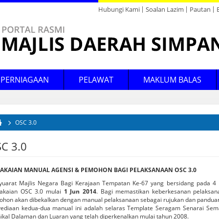
Hubungi Kami
Soalan Lazim
Pautan
Direktori
Maklum Balas
PERNIAGAAN
PELAWAT
MAKLUM BALAS
Pembangunan Ekonomi
eli-Belah
Pengumuman
Berita
Latar Belakang
Perutusan YDP
Perundangan
Cukai Taksiran
Forum
Arkib Tender & Sebutharga
Peta Destinasi Menarik
Misi & Visi
Profil YDP
Pekeliling & Panduan
Pengurusan Sisa
Undian
Bandar Belia @ Renggam
Kawasan
Akta
HUTAN BANDAR
Masjid
Institusi Pengajian
P
U
T
P
Perindustrian
SIMPANG RENGGAM
Tinggi
Kec
Perundangan
ekreasi
Arkib Pengumuman
Arkib Berita
OSC 3.0
Fungsi
Profil Ahli Majlis
Statistik
Kaunter Bergerak
E-Penyertaan
Logo
Muat Turun Borang
Kaunter-kaunter
Gereja
Kajian Kepuasan Pelanggan
da di sini
Tempat Ibadat
Perintah
Taska
K
T
Galeri
C 3.0
Piagam Pelanggan
Pelesenan
Pencapaian Piagam Pelanggan
Sewaan
Pendidikan
Pejabat Pelajaran
Foto
Mahkamah
Perumahan
Daerah
AKAIAN MANUAL AGENSI & PEMOHON BAGI PELAKSANAAN OSC 3.0
Audio
Data Terbuka
Johor Wifi
uarat Majlis Negara Bagi Kerajaan Tempatan Ke-67 yang bersidang pada 4
akaian OSC 3.0 mulai
1 Jun 2014
. Bagi memastikan keberkesanan pelaksana
Arkib Galeri
hon akan dibekalkan dengan manual pelaksanaan sebagai rujukan dan pandua
ediaan kedua-dua manual ini adalah selaras Template Seragam Senarai Se
ikal Dalaman dan Luaran yang telah diperkenalkan mulai tahun 2008.