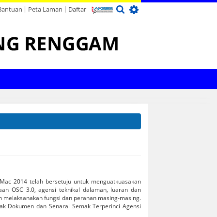
Bantuan
Peta Laman
Daftar
remis Perniagaan
ndang-undang
okong
usat Kemahiran
Objektif
Carta Organisasi
Penerbitan
Aktiviti
Penyelenggaraan Landskap
Program
SR Fun Map
Peluang Perniagaan
Enakmen
Kuil
Sekolah
Buletin
il
MS ISO 9001:2015
Notis
Aduan
Laporan Tahunan
aedah
abika
Lembaga Rayuan
Perpustakaan
Pelan Strategik
Tempat Letak Kereta
Sukan & Rekreasi
 Mac 2014 telah bersetuju untuk menguatkuasakan
an OSC 3.0, agensi teknikal dalaman, luaran dan
n melaksanakan fungsi dan peranan masing-masing.
mak Dokumen dan Senarai Semak Terperinci Agensi