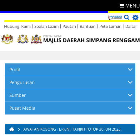
MENU
Hubungi Kami
Soalan Lazim
Pautan
Bantuan
Peta Laman
Daftar
Direktori
Maklum Balas
Profil
Pengurusan
Sumber
Pusat Media
JAWATAN KOSONG TERKINI. TARIKH TUTUP 30 JUN 2025.
Anda di sini