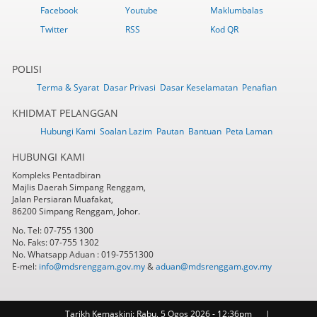
Facebook
Youtube
Maklumbalas
Twitter
RSS
Kod QR
POLISI
Terma & Syarat
Dasar Privasi
Dasar Keselamatan
Penafian
KHIDMAT PELANGGAN
Hubungi Kami
Soalan Lazim
Pautan
Bantuan
Peta Laman
HUBUNGI KAMI
Kompleks Pentadbiran
Majlis Daerah Simpang Renggam,
Jalan Persiaran Muafakat,
86200 Simpang Renggam, Johor.
No. Tel: 07-755 1300
No. Faks: 07-755 1302
No. Whatsapp Aduan : 019-7551300
E-mel:
info@mdsrenggam.gov.my
&
aduan@mdsrenggam.gov.my
Tarikh Kemaskini:
Rabu, 5 Ogos 2026 - 12:36pm