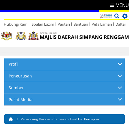
MENU
Hubungi Kami
Soalan Lazim
Pautan
Bantuan
Peta Laman
Daftar
Direktori
Maklum Balas
Profil
Pengurusan
Sumber
Pusat Media
Perancang Bandar - Semakan Awal Caj Pemajuan
Anda di sini