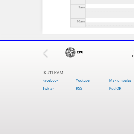
9
am
10
am
11
am
12
pm
1
pm
IKUTI KAMI
2
pm
Facebook
Youtube
Maklumbalas
Twitter
RSS
Kod QR
3
pm
4
pm
5
pm
6
pm