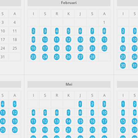
Februari
S
A
I
S
R
K
J
S
A
I
S
3
4
1
10
11
2
3
4
5
6
7
8
2
3
17
18
9
10
11
12
13
14
15
9
10
24
25
16
17
18
19
20
21
22
16
17
31
23
24
25
26
27
28
23
24
30
31
Mei
S
A
I
S
R
K
J
S
A
I
S
4
5
1
2
3
1
2
11
12
4
5
6
7
8
9
10
8
9
18
19
11
12
13
14
15
16
17
15
16
25
26
18
19
20
21
22
23
24
22
23