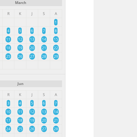
March
R
K
J
S
A
1
4
5
6
7
8
11
12
13
14
15
18
19
20
21
22
25
26
27
28
29
Jun
R
K
J
S
A
3
4
5
6
7
10
11
12
13
14
17
18
19
20
21
24
25
26
27
28