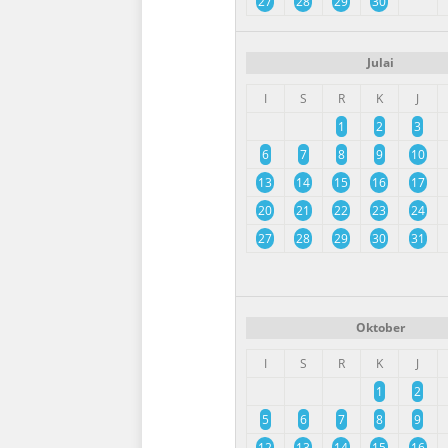
27
28
29
30
Julai
I
S
R
K
J
1
2
3
6
7
8
9
10
13
14
15
16
17
20
21
22
23
24
27
28
29
30
31
Oktober
I
S
R
K
J
1
2
5
6
7
8
9
12
13
14
15
16