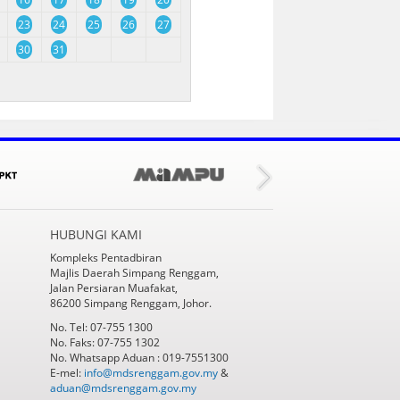
23
24
25
26
27
30
31
HUBUNGI KAMI
Kompleks Pentadbiran
Majlis Daerah Simpang Renggam,
Jalan Persiaran Muafakat,
86200 Simpang Renggam, Johor.
No. Tel: 07-755 1300
No. Faks: 07-755 1302
No. Whatsapp Aduan : 019-7551300
E-mel:
info@mdsrenggam.gov.my
&
aduan@mdsrenggam.gov.my