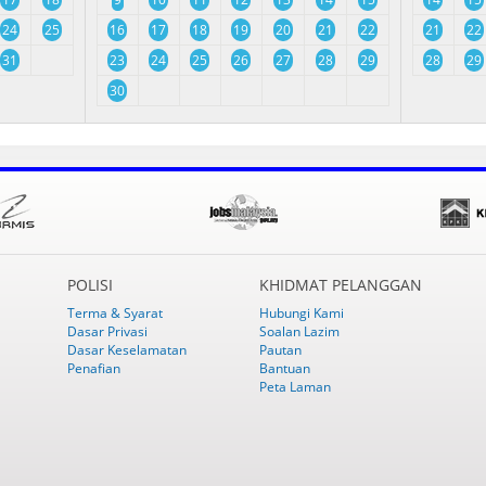
24
25
16
17
18
19
20
21
22
21
22
31
23
24
25
26
27
28
29
28
29
30
POLISI
KHIDMAT PELANGGAN
Terma & Syarat
Hubungi Kami
Dasar Privasi
Soalan Lazim
Dasar Keselamatan
Pautan
Penafian
Bantuan
Peta Laman