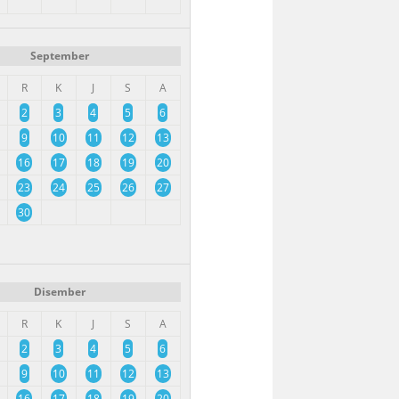
September
R
K
J
S
A
2
3
4
5
6
9
10
11
12
13
16
17
18
19
20
23
24
25
26
27
30
Disember
R
K
J
S
A
2
3
4
5
6
9
10
11
12
13
16
17
18
19
20