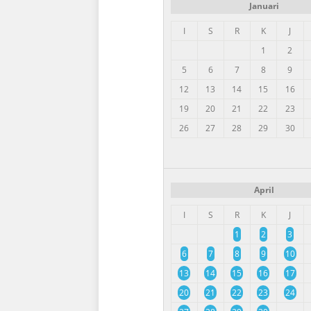
Januari
I
S
R
K
J
1
2
5
6
7
8
9
12
13
14
15
16
19
20
21
22
23
26
27
28
29
30
April
I
S
R
K
J
1
2
3
6
7
8
9
10
13
14
15
16
17
20
21
22
23
24