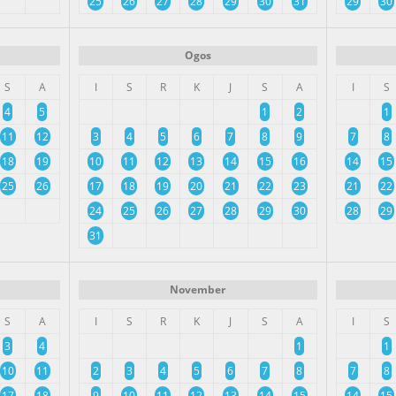
25
26
27
28
29
30
31
29
30
Ogos
S
A
I
S
R
K
J
S
A
I
S
4
5
1
2
1
11
12
3
4
5
6
7
8
9
7
8
18
19
10
11
12
13
14
15
16
14
15
25
26
17
18
19
20
21
22
23
21
22
24
25
26
27
28
29
30
28
29
31
November
S
A
I
S
R
K
J
S
A
I
S
3
4
1
1
10
11
2
3
4
5
6
7
8
7
8
17
18
9
10
11
12
13
14
15
14
15