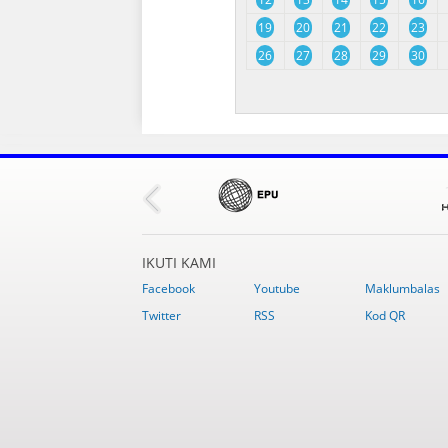
19
20
21
22
23
26
27
28
29
30
IKUTI KAMI
Facebook
Youtube
Maklumbalas
Twitter
RSS
Kod QR