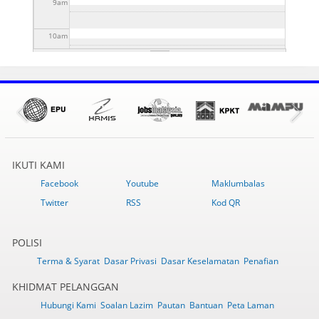
9
am
10
am
11
am
12
pm
1
pm
IKUTI KAMI
2
pm
Facebook
Youtube
Maklumbalas
Twitter
RSS
Kod QR
3
pm
4
pm
POLISI
Terma & Syarat
Dasar Privasi
Dasar Keselamatan
Penafian
5
pm
KHIDMAT PELANGGAN
Hubungi Kami
6
pm
Soalan Lazim
Pautan
Bantuan
Peta Laman