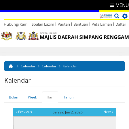
MENU
Hubungi Kami
Soalan Lazim
Pautan
Bantuan
Peta Laman
Daftar
Direktori
Maklum Balas
Calendar
Calendar
Kalendar
Anda di sini
Kalendar
Bulan
Week
Hari
(tab
Tahun
Tab-tab utama
aktif)
Previous
Next
Selasa, Jun 2, 2026