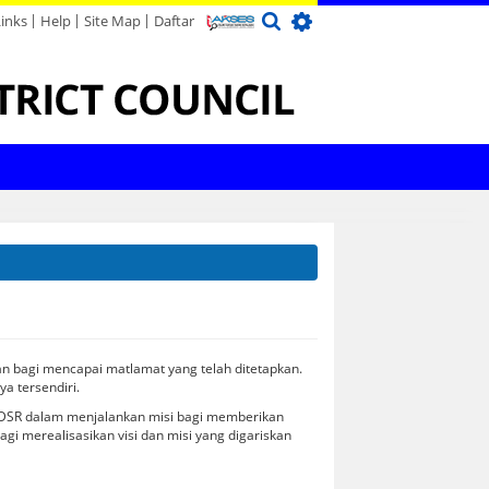
Links
Help
Site Map
Daftar
usiness Premises
ylaws
uddhist Temple
ocational Center
Objective
Organisation Chart
Publications
Activities
Landscape Maintenance
Programme
SR Fun Map
Business
Enactments
Hindu Temple
Schools
Buletin
Opportunity
ethods
indergarten
MS ISO 9001:2015
Notis
Feedback
Appeal Board
Library
Laporan Tahunan
Pelan Strategik
Parking
Sports & Recreations
n bagi mencapai matlamat yang telah ditetapkan.
a tersendiri.
 MDSR dalam menjalankan misi bagi memberikan
i merealisasikan visi dan misi yang digariskan