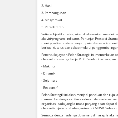
2. Hasil
3. Pembangunan
4. Masyarakat
5. Persekitaran
Setiap objektif strategi akan dilaksanakan melalui 
aktiviti/program, indicator, Penunjuk Prestasi Ut
meningkatkan sistem penyampaian kepada komuniti
berkualiti, telus dan cekap melalui penggembelin
Penentu kejayaan Pelan Strategik ini memerlukan pe
oleh seluruh warga kerja MDSR melalui penerapan da
- Makmur
- Dinamik
- Sejahtera
- Responsif
Pelan Strategik ini akan menjadi panduan dan rujuk
memastikan ianya sentiasa releven dan seterusnya 
organisasi pada jangka masa panjang akan dapat dil
oleh setiap jabatan/bahagian/unit di MDSR. Sehubu
Semoga dengan adanya dokumen, di harap ia akan 