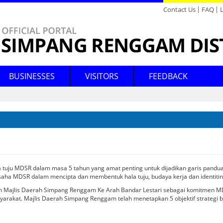
Contact Us
FAQ
Directory
Feedback
BUSINESSES
VISITORS
FEEDBACK
conomic Development
hopping
Announcements
News
Background
YDP's Message
Legislation
Tax Assessment
Forum
Tenders & Quotations Archives
Places of Interest Map
Mission & Vision
YDP's Profile
Circular & Guidelines
Waste Management
Poll
Bandar Belia @ Renggam
Industrial Areas
Acts
HUTAN BANDAR
Mosques
Higher Education
B
B
B
V
SIMPANG RENGGAM
egislation
ecreation
Announcements Archives
News Archives
Function
Profil Ahli Majlis
Statistic
Mobile Counters
E-Penyertaan
Logo
Downloads
Counters
Order
Church
Nurseries
M
K
Kajian Kepuasan Pelanggan
laces Of Worship
Gallery
Client's Charter
Licensing
Client's Charter Achievement
Rental
District Education
ducation
Offices
Foto
Court
Housing
 tuju MDSR dalam masa 5 tahun yang amat penting untuk dijadikan garis pandua
aha MDSR dalam mencipta dan membentuk hala tuju, budaya kerja dan identitiny
Audio
Data Terbuka
Johor Wifi
ikan Majlis Daerah Simpang Renggam Ke Arah Bandar Lestari sebagai komitmen
Gallery Archives
akat. Majlis Daerah Simpang Renggam telah menetapkan 5 objektif strategi bag