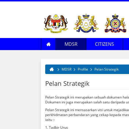
MDSR
CITIZENS
Profile
Services
Application
Simpang Renggam Background
E
S
Management
E-Services
Licensing
Transportation
L
R
MDSR
Profile
Pelan Strategik
You are here
Resource
Community & Programme
Rental
Places Of Interest
P
Pelan Strategik
Media Centre
Job Vacancies
Tenders & Quotations
Accomodation
E
Permohonan Mendapatkan Maklumat
Services
Food & Dining
MDSR
Pelan Strategik ini merupakan sebuah dokumen hala
Dokumen ini juga merupakan salah satu daripada us
Pelan Strategik ini mensasarkan visi untuk mejad
perkhidmatan perbandaran yang cekap kepada masyar
iaitu :-
1. Tadbir Urus