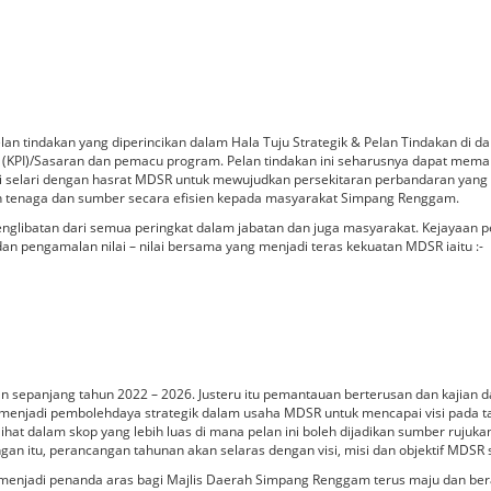
pelan tindakan yang diperincikan dalam Hala Tuju Strategik & Pelan Tindakan di d
ama (KPI)/Sasaran dan pemacu program. Pelan tindakan ini seharusnya dapat me
 selari dengan hasrat MDSR untuk mewujudkan persekitaran perbandaran yang 
gan tenaga dan sumber secara efisien kepada masyarakat Simpang Renggam.
nglibatan dari semua peringkat dalam jabatan dan juga masyarakat. Kejayaan pel
n pengamalan nilai – nilai bersama yang menjadi teras kekuatan MDSR iaitu :-
an sepanjang tahun 2022 – 2026. Justeru itu pemantauan berterusan dan kajian 
menjadi pembolehdaya strategik dalam usaha MDSR untuk mencapai visi pada tah
ihat dalam skop yang lebih luas di mana pelan ini boleh dijadikan sumber ruju
ngan itu, perancangan tahunan akan selaras dengan visi, misi dan objektif MDS
menjadi penanda aras bagi Majlis Daerah Simpang Renggam terus maju dan ber