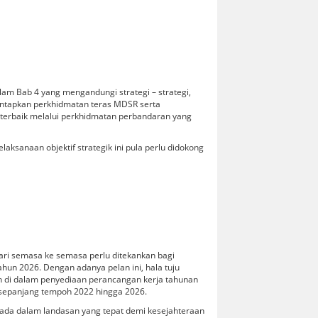
alam Bab 4 yang mengandungi strategi – strategi,
mantapkan perkhidmatan teras MDSR serta
terbaik melalui perkhidmatan perbandaran yang
aksanaan objektif strategik ini pula perlu didokong
dari semasa ke semasa perlu ditekankan bagi
un 2026. Dengan adanya pelan ini, hala tuju
kan di dalam penyediaan perancangan kerja tahunan
R sepanjang tempoh 2022 hingga 2026.
ada dalam landasan yang tepat demi kesejahteraan