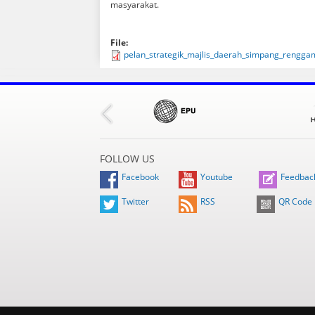
masyarakat.
File:
pelan_strategik_majlis_daerah_simpang_rengga
FOLLOW US
Facebook
Youtube
Feedbac
Twitter
RSS
QR Code